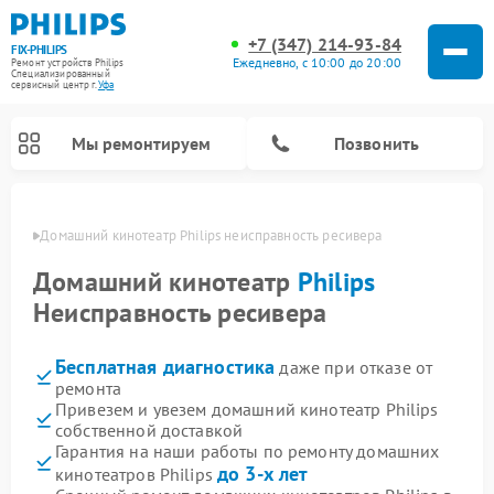
+7 (347) 214-93-84
FIX-PHILIPS
Ежедневно, с 10:00 до 20:00
Ремонт устройств Philips
Специализированный
cервисный центр г.
Уфа
Мы ремонтируем
Позвонить
в Уфе
Домашний кинотеатр Philips неисправность ресивера
Домашний кинотеатр
Philips
Неисправность ресивера
Бесплатная диагностика
даже при отказе от
ремонта
Привезем и увезем домашний кинотеатр Philips
собственной доставкой
Ремонт стиральных машин Philips
Ремонт водонагревателей Philips
Ремонт кухонных комбайнов Philips
Ремонт роботов-пылесосов Philips
Ремонт вертикальных пылесосов Philips
Ремонт интерактивных панелей Philips
Ремонт планетарных миксеров Philips
Ремонт гладильных систем Philips
Ремонт увлажнителей воздуха Philips
Ремонт морозильных камер Philips
Ремонт микроволновых печей Philips
Ремонт очистителей воздуха Philips
Гарантия на наши работы по ремонту домашних
до 3-х лет
кинотеатров Philips