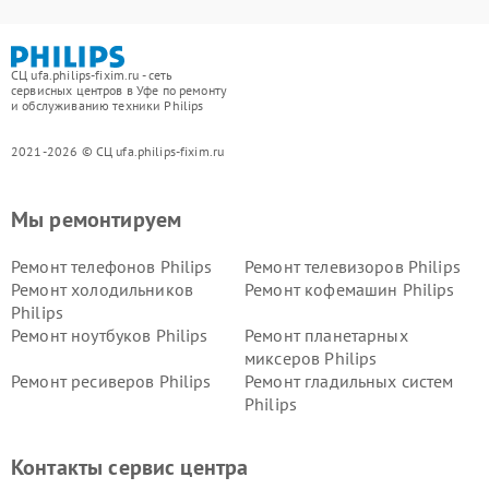
СЦ ufa.philips-fixim.ru - сеть
сервисных центров в Уфе по ремонту
и обслуживанию техники Philips
2021-2026 © СЦ ufa.philips-fixim.ru
Мы ремонтируем
Ремонт телефонов Philips
Ремонт телевизоров Philips
Ремонт холодильников
Ремонт кофемашин Philips
Philips
Ремонт ноутбуков Philips
Ремонт планетарных
миксеров Philips
Ремонт ресиверов Philips
Ремонт гладильных систем
Philips
Ремонт видеостен Philips
Ремонт интерактивных
панелей Philips
Контакты сервис центра
Ремонт стиральных машин
Ремонт увлажнителей