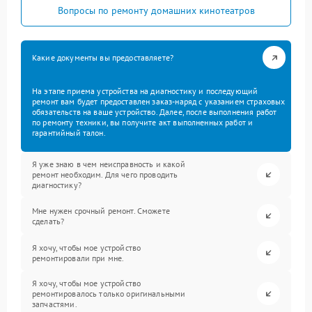
Вопросы по ремонту домашних кинотеатров
Какие документы вы предоставляете?
На этапе приема устройства на диагностику и последующий
ремонт вам будет предоставлен заказ-наряд с указанием страховых
обязательств на ваше устройство. Далее, после выполнения работ
по ремонту техники, вы получите акт выполненных работ и
гарантийный талон.
Я уже знаю в чем неисправность и какой
ремонт необходим. Для чего проводить
диагностику?
Мне нужен срочный ремонт. Сможете
сделать?
Я хочу, чтобы мое устройство
ремонтировали при мне.
Я хочу, чтобы мое устройство
ремонтировалось только оригинальными
запчастями.