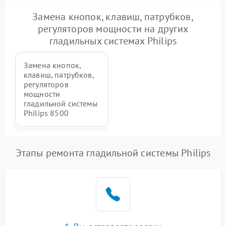
Неисправность блока
Замена кнопок, клавиш, патрубков,
1500 ₽
Подробнее →
питания
регуляторов мощности на других
гладильных системах Philips
Проблемы с пайкой на
1000 ₽
Подробнее →
плате
Замена кнопок,
клавиш, патрубков,
Неисправность кнопок
регуляторов
500 ₽
Подробнее →
управления
мощности
гладильной системы
Philips 8500
Неисправность системы
автоматического
1500 ₽
Подробнее →
отключения
Этапы ремонта гладильной системы Philips
Неисправность
2000 ₽
Подробнее →
индикаторов (дисплея)