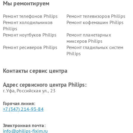
Мы ремонтируем
Ремонт телефонов Philips
Ремонт телевизоров Philips
Ремонт холодильников
Ремонт кофемашин Philips
Philips
Ремонт ноутбуков Philips
Ремонт планетарных
миксеров Philips
Ремонт ресиверов Philips
Ремонт гладильных систем
Philips
Ремонт видеостен Philips
Ремонт интерактивных
панелей Philips
Контакты сервис центра
Ремонт стиральных машин
Ремонт увлажнителей
Philips
воздуха Philips
Адрес сервисного центра Philips:
г. Уфа, Российская ул., 23
Горячая линия:
+7 (347) 214-93-84
Электронная почта:
info@philips-fixim.ru