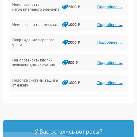
Неисправность
Герметичность
2500 ₽
Подробнее →
нагревательного элемента
Электроника/Механические
Неисправность термостата
1000 ₽
Подробнее →
Повреждение парового
2000 ₽
Подробнее →
утюга
Неисправность кнопки
500 ₽
Подробнее →
включения/выключения
Поломка системы защиты
1000 ₽
Подробнее →
от накипи
Неисправность
500 ₽
Подробнее →
индикатора уровня воды
Поломка системы
автоматического
1500 ₽
Подробнее →
У Вас остались вопросы?
отключения