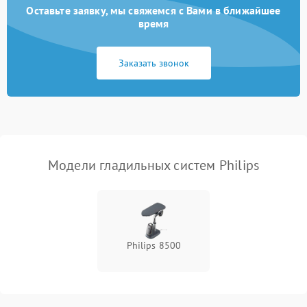
Оставьте заявку, мы свяжемся с Вами в ближайшее
Неисправность системы
время
2000 ₽
Подробнее →
подачи пара
Заказать звонок
Поломка сетевого шнура
500 ₽
Подробнее →
Неисправность системы
1500 ₽
Подробнее →
регулировки температуры
Поломка системы защиты
1000 ₽
Подробнее →
от перегрева
Модели гладильных систем Philips
Повреждение внутренних
500 ₽
Подробнее →
проводов
Проблемы с регулировкой
1500 ₽
Подробнее →
Philips 8500
температуры
Неисправность датчиков
1000 ₽
Подробнее →
давления