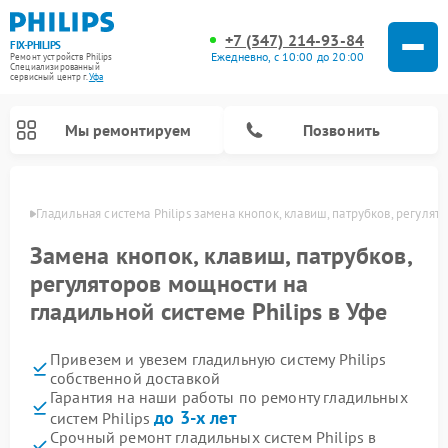
+7 (347) 214-93-84
FIX-PHILIPS
Ежедневно, с 10:00 до 20:00
Ремонт устройств Philips
Специализированный
cервисный центр г.
Уфа
Мы ремонтируем
Позвонить
в Уфе
Гладильная система Philips замена кнопок, клавиш, патрубков, регулят
Замена кнопок, клавиш, патрубков,
регуляторов мощности на
гладильной системе Philips в Уфе
Привезем и увезем гладильную систему Philips
собственной доставкой
Гарантия на наши работы по ремонту гладильных
Ремонт вертикальных пылесосов Philips
Ремонт интерактивных панелей Philips
Ремонт увлажнителей воздуха Philips
Ремонт домашних кинотеатров Philips
Ремонт роботов-пылесосов Philips
Ремонт планетарных миксеров Philips
Ремонт стиральных машин Philips
Ремонт водонагревателей Philips
Ремонт кухонных комбайнов Philips
Ремонт морозильных камер Philips
Ремонт микроволновых печей Philips
Ремонт очистителей воздуха Philips
до 3-х лет
систем Philips
Срочный ремонт гладильных систем Philips в