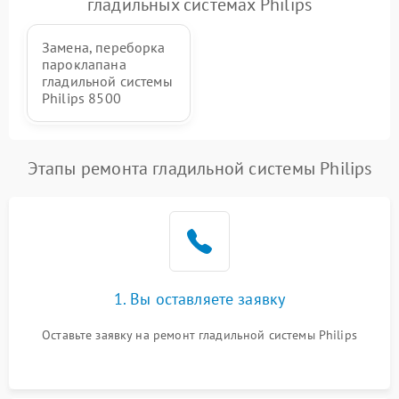
гладильных системах Philips
Проблемы с пайкой на
1000 ₽
Подробнее →
Замена, переборка
плате
пароклапана
гладильной системы
Неисправность кнопок
Philips 8500
500 ₽
Подробнее →
управления
Неисправность системы
Этапы ремонта гладильной системы Philips
автоматического
1500 ₽
Подробнее →
отключения
Неисправность
2000 ₽
Подробнее →
индикаторов (дисплея)
1. Вы оставляете заявку
Оставьте заявку на ремонт гладильной системы Philips