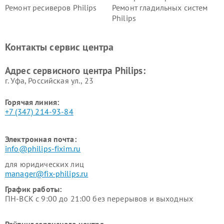
Ремонт ресиверов Philips
Ремонт гладильных систем
Philips
Ремонт видеостен Philips
Ремонт интерактивных
панелей Philips
Контакты сервис центра
Ремонт стиральных машин
Ремонт увлажнителей
Philips
воздуха Philips
Адрес сервисного центра Philips:
г. Уфа, Российская ул., 23
Горячая линия:
+7 (347) 214-93-84
Электронная почта:
info@philips-fixim.ru
для юридических лиц
manager@fix-philips.ru
График работы:
ПН-ВСК с 9:00 до 21:00 без перерывов и выходных