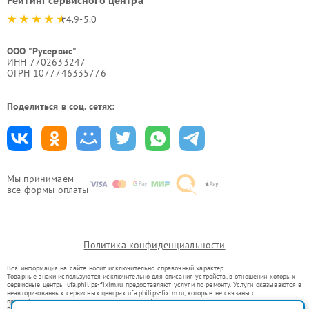
Рейтинг сервисного центра
4.9-5.0
ООО "Русервис"
ИНН 7702633247
ОГРН 1077746335776
Поделиться в соц. сетях:
Мы принимаем
все формы оплаты
Политика конфиденциальности
Вся информация на сайте носит исключительно справочный характер.
Товарные знаки используются исключительно для описания устройств, в отношении которых
сервисные центры ufa.philips-fixim.ru предоставляют услуги по ремонту. Услуги оказываются в
неавторизованных сервисных центрах ufa.philips-fixim.ru, которые не связаны с
правообладателями товарных знаков или их официальными представителями.