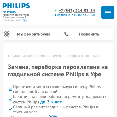
+7 (347) 214-93-84
FIX-PHILIPS
Ежедневно, с 10:00 до 20:00
Ремонт устройств Philips
Специализированный
cервисный центр г.
Уфа
Мы ремонтируем
Позвонить
в Уфе
Гладильная система Philips  Замена, переборка пароклапана 
Замена, переборка пароклапана на
гладильной системе Philips в Уфе
Привезем и увезем гладильную систему Philips
собственной доставкой
Гарантия на наши работы по ремонту гладильных
до 3-х лет
систем Philips
Ремонт вертикальных пылесосов Philips
Ремонт интерактивных панелей Philips
Ремонт увлажнителей воздуха Philips
Ремонт домашних кинотеатров Philips
Ремонт роботов-пылесосов Philips
Ремонт планетарных миксеров Philips
Ремонт стиральных машин Philips
Ремонт водонагревателей Philips
Ремонт кухонных комбайнов Philips
Ремонт морозильных камер Philips
Ремонт микроволновых печей Philips
Ремонт очистителей воздуха Philips
Срочный ремонт гладильных систем Philips в
течении часа