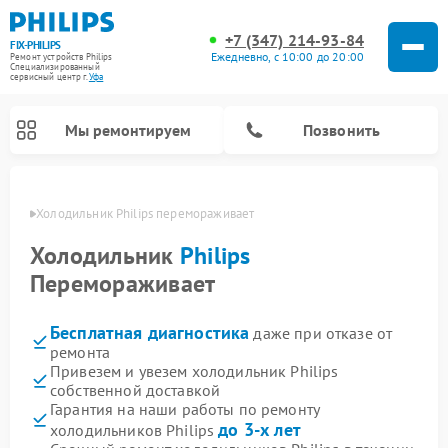
+7 (347) 214-93-84
FIX-PHILIPS
Ежедневно, с 10:00 до 20:00
Ремонт устройств Philips
Специализированный
cервисный центр г.
Уфа
Мы ремонтируем
Позвонить
в Уфе
Холодильник Philips перемораживает
Холодильник
Philips
Перемораживает
Бесплатная диагностика
даже при отказе от
ремонта
Привезем и увезем холодильник Philips
собственной доставкой
Ремонт вертикальных пылесосов Philips
Ремонт интерактивных панелей Philips
Ремонт планетарных миксеров Philips
Ремонт гладильных систем Philips
Ремонт увлажнителей воздуха Philips
Ремонт домашних кинотеатров Philips
Ремонт роботов-пылесосов Philips
Ремонт стиральных машин Philips
Ремонт водонагревателей Philips
Ремонт кухонных комбайнов Philips
Ремонт морозильных камер Philips
Ремонт микроволновых печей Philips
Ремонт очистителей воздуха Philips
Гарантия на наши работы по ремонту
до 3-х лет
холодильников Philips