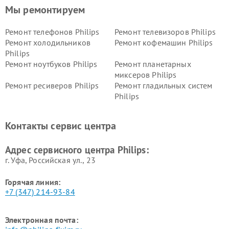
Мы ремонтируем
Ремонт телефонов Philips
Ремонт телевизоров Philips
Ремонт холодильников
Ремонт кофемашин Philips
Philips
Ремонт ноутбуков Philips
Ремонт планетарных
миксеров Philips
Ремонт ресиверов Philips
Ремонт гладильных систем
Philips
Ремонт видеостен Philips
Ремонт интерактивных
панелей Philips
Контакты сервис центра
Ремонт стиральных машин
Ремонт увлажнителей
Philips
воздуха Philips
Адрес сервисного центра Philips:
г. Уфа, Российская ул., 23
Горячая линия:
+7 (347) 214-93-84
Электронная почта: