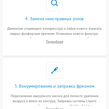
4. Замена неисправных узлов
Демонтаж сгоревшего компрессора и пайка нового агрегата
медно-фосфорным припоем. Установка нового фильтра-
осушителя. Замена изношенных вентиляторов обдува,
Подробнее
сломанных заслонок или поврежденных дверных петель.
5. Вакуумирование и заправка фреоном
Подключение вакуумного насоса для полного удаления
воздуха и влаги из контура. Заправка системы строго
дозированным объемом хладагента (R600a, R134a) по