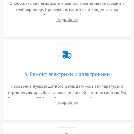
Опрессовка системы азотом для выявления микротрещин в
трубопроводе. Проверка испарителя и конденсатора
течеискателем. Демонтаж старого фильтра-осушителя и
Подробнее
продувка капиллярной трубки для устранения засоров.
3. Ремонт электрики и электроники
Прозвонка пускозащитного реле, датчиков температуры и
терморегулятора. Восстановление цепей питания системы No
Frost, включая ТЭН оттайки и вентилятор. Ремонт или замена
Подробнее
платы управления при сбоях алгоритмов.