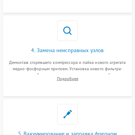
4. Замена неисправных узлов
Демонтаж сгоревшего компрессора и пайка нового агрегата
медно-фосфорным припоем. Установка нового фильтра-
осушителя. Замена изношенных вентиляторов обдува,
Подробнее
сломанных заслонок или поврежденных дверных петель.
5. Вакуумирование и заправка фреоном