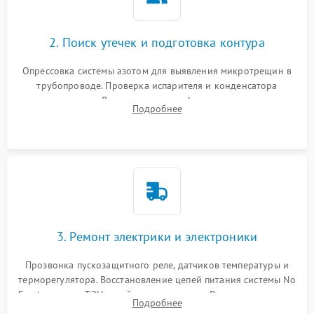
2. Поиск утечек и подготовка контура
Опрессовка системы азотом для выявления микротрещин в
трубопроводе. Проверка испарителя и конденсатора
течеискателем. Демонтаж старого фильтра-осушителя и
Подробнее
продувка капиллярной трубки для устранения засоров.
3. Ремонт электрики и электроники
Прозвонка пускозащитного реле, датчиков температуры и
терморегулятора. Восстановление цепей питания системы No
Frost, включая ТЭН оттайки и вентилятор. Ремонт или замена
Подробнее
платы управления при сбоях алгоритмов.