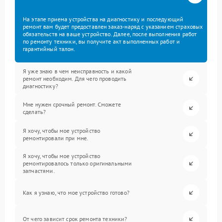
На этапе приема устройства на диагностику и последующий
ремонт вам будет предоставлен заказ-наряд с указанием страховых
обязательств на ваше устройство. Далее, после выполнения работ
по ремонту техники, вы получите акт выполненных работ и
гарантийный талон.
Я уже знаю в чем неисправность и какой
ремонт необходим. Для чего проводить
диагностику?
Мне нужен срочный ремонт. Сможете
сделать?
Я хочу, чтобы мое устройство
ремонтировали при мне.
Я хочу, чтобы мое устройство
ремонтировалось только оригинальными
запчастями.
Как я узнаю, что мое устройство готово?
От чего зависит срок ремонта техники?