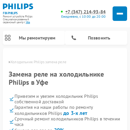
+7 (347) 214-93-84
FIX-PHILIPS
Ежедневно, с 10:00 до 20:00
Ремонт устройств Philips
Специализированный
cервисный центр г.
Уфа
Мы ремонтируем
Позвонить
в Уфе
Холодильник Philips замена реле
Замена реле на холодильнике
Philips в Уфе
Привезем и увезем холодильник Philips
собственной доставкой
Гарантия на наши работы по ремонту
до 3-х лет
холодильников Philips
Ремонт вертикальных пылесосов Philips
Ремонт интерактивных панелей Philips
Ремонт планетарных миксеров Philips
Ремонт гладильных систем Philips
Ремонт увлажнителей воздуха Philips
Ремонт домашних кинотеатров Philips
Ремонт роботов-пылесосов Philips
Ремонт стиральных машин Philips
Ремонт водонагревателей Philips
Ремонт кухонных комбайнов Philips
Ремонт морозильных камер Philips
Ремонт микроволновых печей Philips
Ремонт очистителей воздуха Philips
Срочный ремонт холодильников Philips в течении
часа