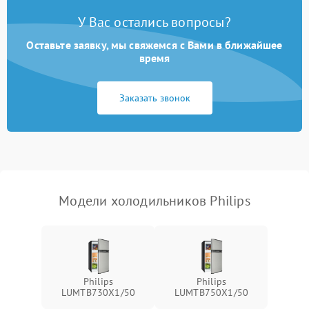
Поломка системы No Frost
2600 ₽
Подробнее →
У Вас остались вопросы?
Оставьте заявку, мы свяжемся с Вами в ближайшее
Образование конденсата
1800 ₽
Подробнее →
на стенках
время
Сбой в работе инвертора
2100 ₽
Подробнее →
Заказать звонок
Запах горелого при
2000 ₽
Подробнее →
работе
Не включается
1000 ₽
Подробнее →
холодильник
Модели холодильников Philips
Проблемы с системой
автоматической
1800 ₽
Подробнее →
разморозки
Philips
Philips
LUMTB730X1/50
LUMTB750X1/50