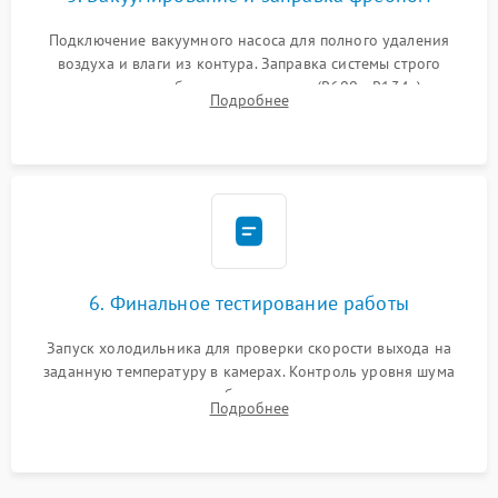
Подключение вакуумного насоса для полного удаления
воздуха и влаги из контура. Заправка системы строго
дозированным объемом хладагента (R600a, R134a) по
Подробнее
электронным весам. Контроль рабочего давления в системе.
6. Финальное тестирование работы
Запуск холодильника для проверки скорости выхода на
заданную температуру в камерах. Контроль уровня шума
компрессора, отсутствия обмерзания стенок и корректного
Подробнее
срабатывания системы автоматической оттайки.