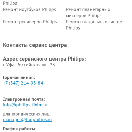
Philips
Ремонт ноутбуков Philips
Ремонт планетарных
миксеров Philips
Ремонт ресиверов Philips
Ремонт гладильных систем
Philips
Ремонт видеостен Philips
Ремонт интерактивных
панелей Philips
Контакты сервис центра
Ремонт стиральных машин
Ремонт увлажнителей
Philips
воздуха Philips
Адрес сервисного центра Philips:
г. Уфа, Российская ул., 23
Горячая линия:
+7 (347) 214-93-84
Электронная почта:
info@philips-fixim.ru
для юридических лиц
manager@fix-philips.ru
График работы: