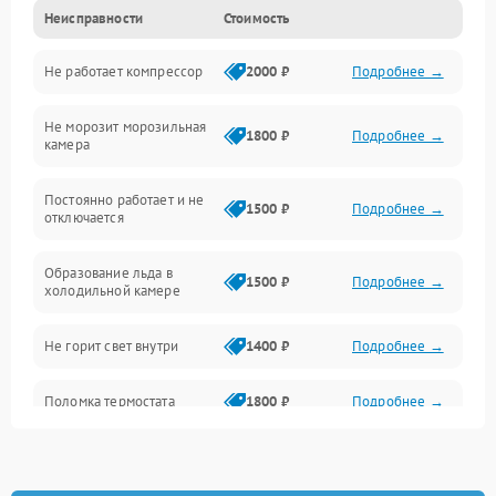
Неисправности
Стоимость
Механика
Не работает компрессор
2000 ₽
Подробнее →
Электропитание
Не морозит морозильная
Дренаж
1800 ₽
Подробнее →
камера
Оттайка
Постоянно работает и не
1500 ₽
Подробнее →
отключается
Программное обеспечение
Образование льда в
1500 ₽
Подробнее →
холодильной камере
Не горит свет внутри
1400 ₽
Подробнее →
Поломка термостата
1800 ₽
Подробнее →
Не работает вентилятор
1800 ₽
Подробнее →