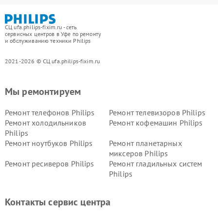
СЦ ufa.philips-fixim.ru - сеть
сервисных центров в Уфе по ремонту
и обслуживанию техники Philips
2021-2026 © СЦ ufa.philips-fixim.ru
Мы ремонтируем
Ремонт телефонов Philips
Ремонт телевизоров Philips
Ремонт холодильников
Ремонт кофемашин Philips
Philips
Ремонт ноутбуков Philips
Ремонт планетарных
миксеров Philips
Ремонт ресиверов Philips
Ремонт гладильных систем
Philips
Ремонт видеостен Philips
Ремонт интерактивных
панелей Philips
Контакты сервис центра
Ремонт стиральных машин
Ремонт увлажнителей
Philips
воздуха Philips