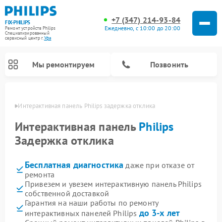
+7 (347) 214-93-84
FIX-PHILIPS
Ежедневно, с 10:00 до 20:00
Ремонт устройств Philips
Специализированный
cервисный центр г.
Уфа
Мы ремонтируем
Позвонить
в Уфе
Интерактивная панель Philips задержка отклика
Интерактивная панель
Philips
Задержка отклика
Бесплатная диагностика
даже при отказе от
ремонта
Привезем и увезем интерактивную панель Philips
собственной доставкой
Ремонт вертикальных пылесосов Philips
Ремонт увлажнителей воздуха Philips
Ремонт домашних кинотеатров Philips
Ремонт роботов-пылесосов Philips
Ремонт планетарных миксеров Philips
Ремонт гладильных систем Philips
Ремонт стиральных машин Philips
Ремонт водонагревателей Philips
Ремонт кухонных комбайнов Philips
Ремонт морозильных камер Philips
Ремонт микроволновых печей Philips
Ремонт очистителей воздуха Philips
Гарантия на наши работы по ремонту
до 3-х лет
интерактивных панелей Philips