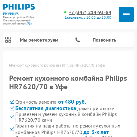
+7 (347) 214-93-84
FIX-PHILIPS
Ежедневно, с 10:00 до 20:00
Ремонт устройств Philips
Специализированный
cервисный центр г.
Уфа
Мы ремонтируем
Позвонить
в Уфе
Ремонт кухонного комбайна Philips HR7620/70 в Уфе
Ремонт кухонного комбайна Philips
HR7620/70 в Уфе
от 480 руб.
Стоимость ремонта
Бесплатная диагностика
даже при отказе
Привезем и увезем кухонный комбайн Philips
HR7620/70 сами
Ремонт стиральных машин Philips
Ремонт водонагревателей Philips
Ремонт домашних кинотеатров Philips
Ремонт роботов-пылесосов Philips
Ремонт вертикальных пылесосов Philips
Ремонт интерактивных панелей Philips
Ремонт планетарных миксеров Philips
Ремонт гладильных систем Philips
Ремонт увлажнителей воздуха Philips
Ремонт морозильных камер Philips
Ремонт микроволновых печей Philips
Ремонт очистителей воздуха Philips
Гарантия на наши работы по ремонту кухонных
до 3-х лет
комбайнов Philips HR7620/70