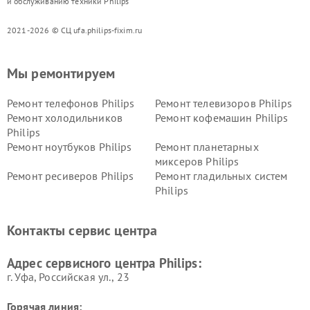
и обслуживанию техники Philips
2021-2026 © СЦ ufa.philips-fixim.ru
Мы ремонтируем
Ремонт телефонов Philips
Ремонт телевизоров Philips
Ремонт холодильников
Ремонт кофемашин Philips
Philips
Ремонт ноутбуков Philips
Ремонт планетарных
миксеров Philips
Ремонт ресиверов Philips
Ремонт гладильных систем
Philips
Ремонт видеостен Philips
Ремонт интерактивных
панелей Philips
Контакты сервис центра
Ремонт стиральных машин
Ремонт увлажнителей
Philips
воздуха Philips
Адрес сервисного центра Philips:
г. Уфа, Российская ул., 23
Горячая линия: