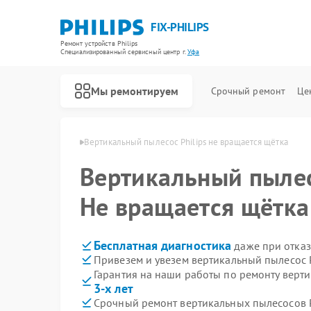
FIX-PHILIPS
Ремонт устройств Philips
Специализированный cервисный центр г.
Уфа
Мы ремонтируем
Срочный ремонт
Це
сосов Philips в Уфе
Вертикальный пылесос Philips не вращается щётка
Вертикальный пыле
Не вращается щётка
Бесплатная диагностика
даже при отказ
Привезем и увезем вертикальный пылесос P
Гарантия на наши работы по ремонту верти
3-х лет
Срочный ремонт вертикальных пылесосов Ph
Ремонт холодильников Philips
Ремонт планетарных миксеров Philips
Ремонт гладильных систем Philips
Ремонт интерактивных панелей Philips
Ремонт стиральных машин Philips
Ремонт увлажнителей воздуха Philips
Ремонт водонагревателей Philips
Ремонт кухонных комбайнов Philips
Ремонт домашних кинотеатров Philips
Ремонт морозильных камер Philips
Ремонт микроволновых печей Philips
Ремонт очистителей воздуха Philips
Ремонт роботов-пылесосов Philips
Ремонт парогенераторов Philips