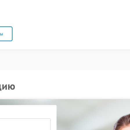
ны
цию