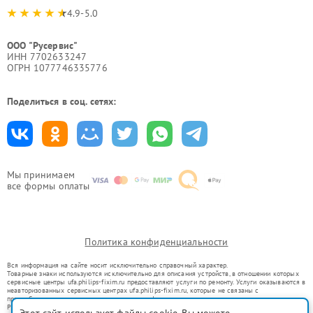
4.9-5.0
ООО "Русервис"
ИНН 7702633247
ОГРН 1077746335776
Поделиться в соц. сетях:
Мы принимаем
все формы оплаты
Политика конфиденциальности
Вся информация на сайте носит исключительно справочный характер.
Товарные знаки используются исключительно для описания устройств, в отношении которых
сервисные центры ufa.philips-fixim.ru предоставляют услуги по ремонту. Услуги оказываются в
неавторизованных сервисных центрах ufa.philips-fixim.ru, которые не связаны с
правообладателями товарных знаков или их официальными представителями.
Ремонт осуществляется для устройств, уже введенных в гражданский оборот в соответствии