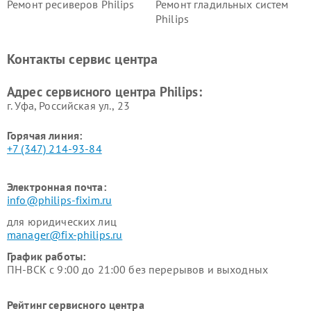
Ремонт ресиверов Philips
Ремонт гладильных систем
Philips
Ремонт видеостен Philips
Ремонт интерактивных
панелей Philips
Контакты сервис центра
Ремонт стиральных машин
Ремонт увлажнителей
Philips
воздуха Philips
Адрес сервисного центра Philips:
г. Уфа, Российская ул., 23
Горячая линия:
+7 (347) 214-93-84
Электронная почта:
info@philips-fixim.ru
для юридических лиц
manager@fix-philips.ru
График работы:
ПН-ВСК с 9:00 до 21:00 без перерывов и выходных
Рейтинг сервисного центра