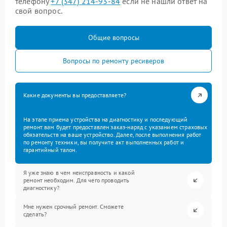
телефону
+7 (347) 214-93-84
если не нашли ответ на
свой вопрос.
Общие вопросы
Вопросы по ремонту ресиверов
Какие документы вы предоставляете?
На этапе приема устройства на диагностику и последующий
ремонт вам будет предоставлен заказ-наряд с указанием страховых
обязательств на ваше устройство. Далее, после выполнения работ
по ремонту техники, вы получите акт выполненных работ и
гарантийный талон.
Я уже знаю в чем неисправность и какой
ремонт необходим. Для чего проводить
диагностику?
Мне нужен срочный ремонт. Сможете
сделать?