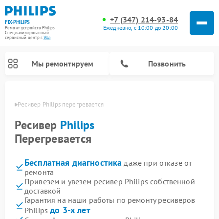
+7 (347) 214-93-84
FIX-PHILIPS
Ежедневно, с 10:00 до 20:00
Ремонт устройств Philips
Специализированный
cервисный центр г.
Уфа
Мы ремонтируем
Позвонить
в Уфе
Ресивер Philips перегревается
Ресивер
Philips
Перегревается
Бесплатная диагностика
даже при отказе от
ремонта
Привезем и увезем ресивер Philips собственной
доставкой
Ремонт вертикальных пылесосов Philips
Ремонт интерактивных панелей Philips
Ремонт гладильных систем Philips
Ремонт увлажнителей воздуха Philips
Ремонт домашних кинотеатров Philips
Ремонт роботов-пылесосов Philips
Ремонт планетарных миксеров Philips
Ремонт стиральных машин Philips
Ремонт водонагревателей Philips
Ремонт кухонных комбайнов Philips
Ремонт морозильных камер Philips
Ремонт микроволновых печей Philips
Ремонт очистителей воздуха Philips
Гарантия на наши работы по ремонту ресиверов
до 3-х лет
Philips