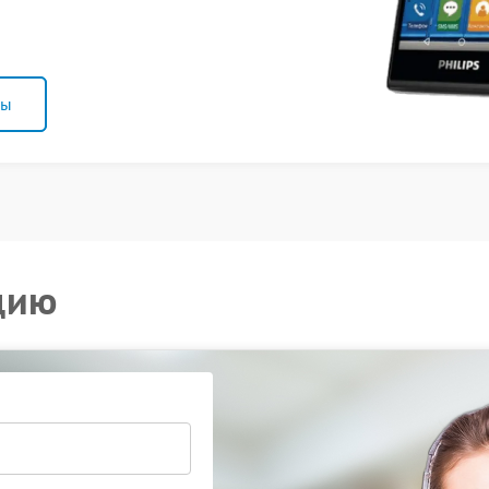
ны
цию