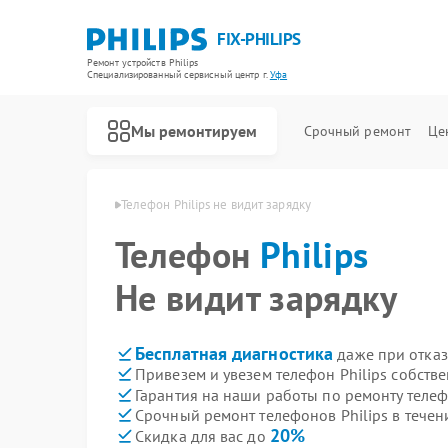
FIX-PHILIPS
Ремонт устройств Philips
Специализированный cервисный центр г.
Уфа
Мы ремонтируем
Срочный ремонт
Це
фонов Philips в Уфе
Телефон Philips не видит зарядку
Телефон
Philips
Не видит зарядку
Бесплатная диагностика
даже при отказ
Привезем и увезем телефон Philips собств
Гарантия на наши работы по ремонту телеф
Срочный ремонт телефонов Philips в течен
20%
Скидка для вас до
Ремонт холодильников Philips
Ремонт планетарных миксеров Philips
Ремонт гладильных систем Philips
Ремонт интерактивных панелей Philips
Ремонт стиральных машин Philips
Ремонт увлажнителей воздуха Philips
Ремонт водонагревателей Philips
Ремонт вертикальных пылесосов Philips
Ремонт кухонных комбайнов Philips
Ремонт домашних кинотеатров Philips
Ремонт морозильных камер Philips
Ремонт микроволновых печей Philips
Ремонт очистителей воздуха Philips
Ремонт роботов-пылесосов Philips
Ремонт парогенераторов Philips