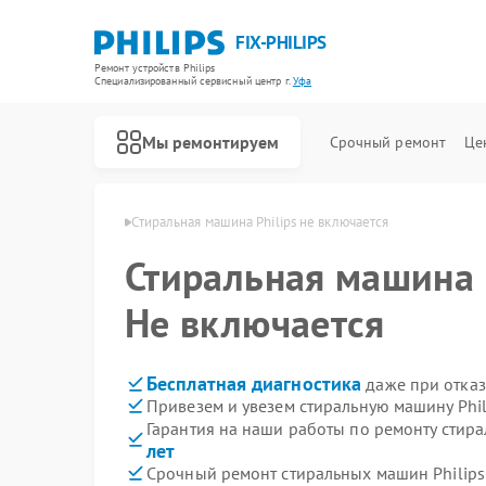
FIX-PHILIPS
Ремонт устройств Philips
Специализированный cервисный центр г.
Уфа
Мы ремонтируем
Срочный ремонт
Це
машин Philips в Уфе
Стиральная машина Philips не включается
Стиральная машина
Не включается
Бесплатная диагностика
даже при отказ
Привезем и увезем стиральную машину Phil
Гарантия на наши работы по ремонту стир
лет
Срочный ремонт стиральных машин Philips 
Ремонт холодильников Philips
Ремонт планетарных миксеров Philips
Ремонт гладильных систем Philips
Ремонт интерактивных панелей Philips
Ремонт увлажнителей воздуха Philips
Ремонт водонагревателей Philips
Ремонт вертикальных пылесосов Philips
Ремонт кухонных комбайнов Philips
Ремонт домашних кинотеатров Philips
Ремонт морозильных камер Philips
Ремонт микроволновых печей Philips
Ремонт очистителей воздуха Philips
Ремонт роботов-пылесосов Philips
Ремонт парогенераторов Philips