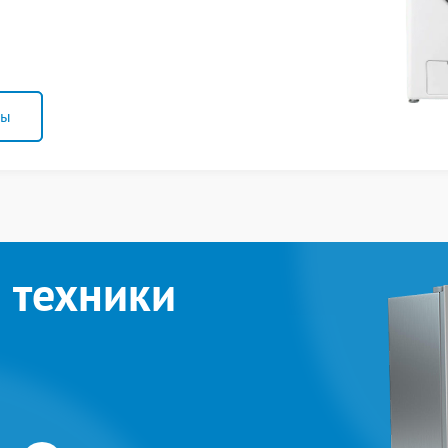
ны
 техники