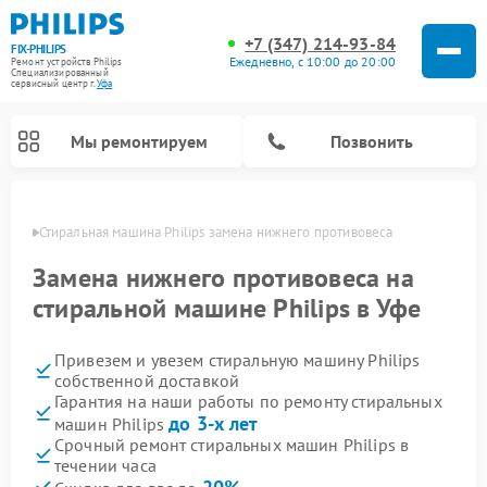
+7 (347) 214-93-84
FIX-PHILIPS
Ежедневно, с 10:00 до 20:00
Ремонт устройств Philips
Специализированный
cервисный центр г.
Уфа
Мы ремонтируем
Позвонить
в Уфе
Стиральная машина Philips замена нижнего противовеса
Замена нижнего противовеса на
стиральной машине Philips в Уфе
Привезем и увезем стиральную машину Philips
собственной доставкой
Гарантия на наши работы по ремонту стиральных
до 3-х лет
машин Philips
Ремонт вертикальных пылесосов Philips
Ремонт увлажнителей воздуха Philips
Ремонт домашних кинотеатров Philips
Ремонт роботов-пылесосов Philips
Ремонт интерактивных панелей Philips
Ремонт планетарных миксеров Philips
Ремонт гладильных систем Philips
Ремонт водонагревателей Philips
Ремонт кухонных комбайнов Philips
Ремонт морозильных камер Philips
Ремонт микроволновых печей Philips
Ремонт очистителей воздуха Philips
Срочный ремонт стиральных машин Philips в
течении часа