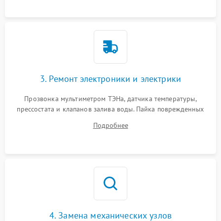
3. Ремонт электроники и электрики
Прозвонка мультиметром ТЭНа, датчика температуры,
прессостата и клапанов залива воды. Пайка поврежденных
дорожек или замена симисторов на плате управления.
Подробнее
Восстановление целостности проводки и контактов.
4. Замена механических узлов