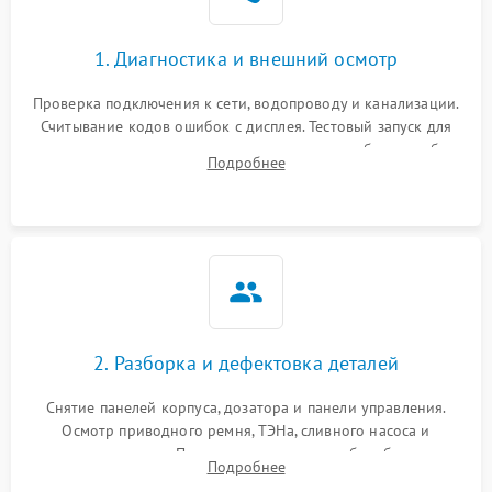
1. Диагностика и внешний осмотр
Проверка подключения к сети, водопроводу и канализации.
Считывание кодов ошибок с дисплея. Тестовый запуск для
выявления посторонних шумов, протечек или сбоев в работе
Подробнее
электронного модуля управления.
2. Разборка и дефектовка деталей
Снятие панелей корпуса, дозатора и панели управления.
Осмотр приводного ремня, ТЭНа, сливного насоса и
амортизаторов. Проверка подшипников барабана и
Подробнее
крестовины на износ, а манжеты люка на разрывы.