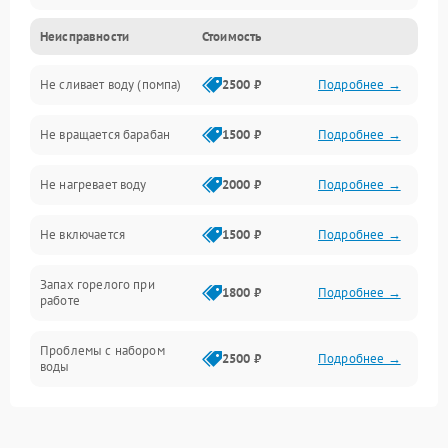
Неисправности
Стоимость
Электропитание
Не сливает воду (помпа)
2500 ₽
Подробнее →
Водоснабжение
Не вращается барабан
1500 ₽
Подробнее →
Слив
Не нагревает воду
2000 ₽
Подробнее →
Программное обеспечение
Не включается
1500 ₽
Подробнее →
Запах горелого при
1800 ₽
Подробнее →
работе
Проблемы с набором
2500 ₽
Подробнее →
воды
Замена ТЭНа
2200 ₽
Подробнее →