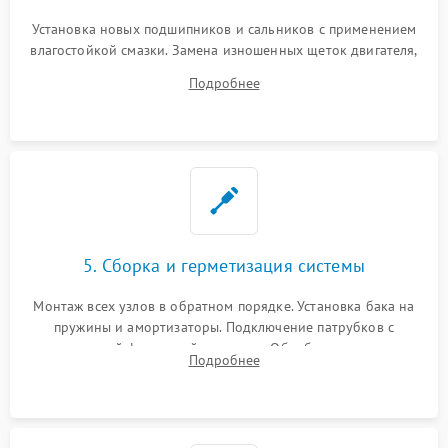
Установка новых подшипников и сальников с применением
влагостойкой смазки. Замена изношенных щеток двигателя,
порванного ремня привода, неисправного сливного насоса
Подробнее
или поврежденной резиновой манжеты.
5. Сборка и герметизация системы
Монтаж всех узлов в обратном порядке. Установка бака на
пружины и амортизаторы. Подключение патрубков с
надежной фиксацией хомутами. Обработка стыков
Подробнее
герметиком для предотвращения возможных протечек воды.