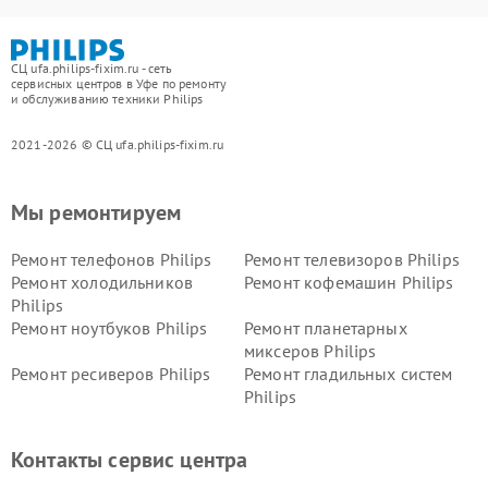
СЦ ufa.philips-fixim.ru - сеть
сервисных центров в Уфе по ремонту
и обслуживанию техники Philips
2021-2026 © СЦ ufa.philips-fixim.ru
Мы ремонтируем
Ремонт телефонов Philips
Ремонт телевизоров Philips
Ремонт холодильников
Ремонт кофемашин Philips
Philips
Ремонт ноутбуков Philips
Ремонт планетарных
миксеров Philips
Ремонт ресиверов Philips
Ремонт гладильных систем
Philips
Ремонт видеостен Philips
Ремонт интерактивных
панелей Philips
Контакты сервис центра
Ремонт стиральных машин
Ремонт увлажнителей