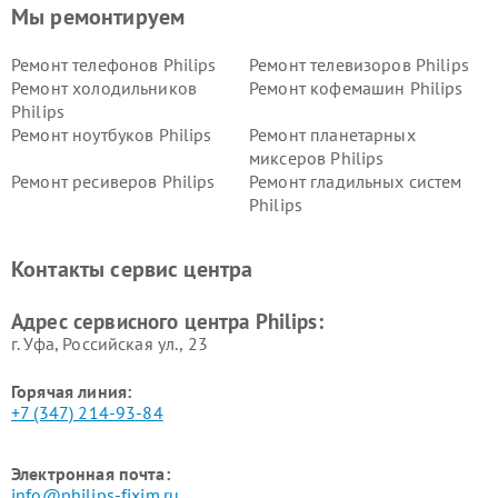
Мы ремонтируем
Ремонт телефонов Philips
Ремонт телевизоров Philips
Ремонт холодильников
Ремонт кофемашин Philips
Philips
Ремонт ноутбуков Philips
Ремонт планетарных
миксеров Philips
Ремонт ресиверов Philips
Ремонт гладильных систем
Philips
Ремонт видеостен Philips
Ремонт интерактивных
панелей Philips
Контакты сервис центра
Ремонт стиральных машин
Ремонт увлажнителей
Philips
воздуха Philips
Адрес сервисного центра Philips:
г. Уфа, Российская ул., 23
Горячая линия:
+7 (347) 214-93-84
Электронная почта:
info@philips-fixim.ru