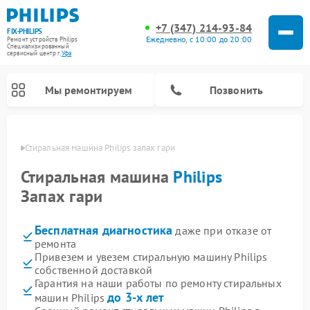
+7 (347) 214-93-84
FIX-PHILIPS
Ежедневно, с 10:00 до 20:00
Ремонт устройств Philips
Специализированный
cервисный центр г.
Уфа
Мы ремонтируем
Позвонить
в Уфе
Стиральная машина Philips запах гари
Стиральная машина
Philips
Запах гари
Бесплатная диагностика
даже при отказе от
ремонта
Привезем и увезем стиральную машину Philips
собственной доставкой
Ремонт вертикальных пылесосов Philips
Ремонт увлажнителей воздуха Philips
Ремонт домашних кинотеатров Philips
Ремонт роботов-пылесосов Philips
Ремонт интерактивных панелей Philips
Ремонт планетарных миксеров Philips
Ремонт гладильных систем Philips
Ремонт водонагревателей Philips
Ремонт кухонных комбайнов Philips
Ремонт морозильных камер Philips
Ремонт микроволновых печей Philips
Ремонт очистителей воздуха Philips
Гарантия на наши работы по ремонту стиральных
до 3-х лет
машин Philips