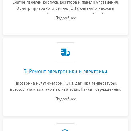
Снятие панелей корпуса, дозатора и панели управления.
Осмотр приводного ремня, ТЭНа, сливного насоса и
амортизаторов. Проверка подшипников барабана и
Подробнее
крестовины на износ, а манжеты люка на разрывы.
3. Ремонт электроники и электрики
Прозвонка мультиметром ТЭНа, датчика температуры,
прессостата и клапанов залива воды. Пайка поврежденных
дорожек или замена симисторов на плате управления.
Подробнее
Восстановление целостности проводки и контактов.