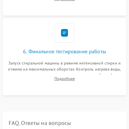
герметиком для предотвращения возможных протечек воды.
6. Финальное тестирование работы
Запуск стиральной машины в режиме интенсивной стирки и
отжима на максимальных оборотах. Контроль нагрева воды,
корректности слива, отсутствия излишних вибраций,
Подробнее
посторонних стуков и протечек под корпусом.
FAQ. Ответы на вопросы