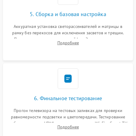
5. Сборка и базовая настройка
Аккуратная установка светорассеивателей и матрицы в
рамку без перекосов для исключения засветов и трещин.
Подключение внутренних шлейфов. Закрытие корпуса.
Подробнее
Сброс настроек и обновление программного обеспечения.
6. Финальное тестирование
Прогон телевизора на тестовых заливках для проверки
равномерности подсветки и цветопередачи. Тестирование
работы разъемов HDMI, динамиков, модуля Wi-Fi и Smart TV
Подробнее
в рабочем режиме в течение нескольких часов.