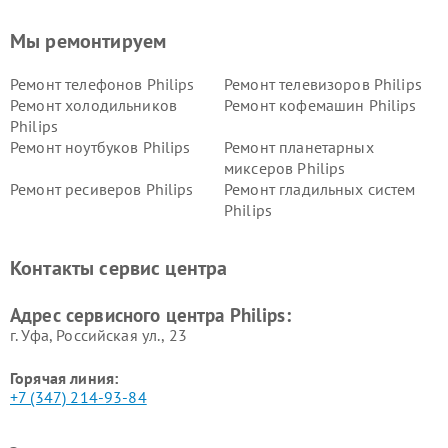
Мы ремонтируем
Ремонт телефонов Philips
Ремонт телевизоров Philips
Ремонт холодильников
Ремонт кофемашин Philips
Philips
Ремонт ноутбуков Philips
Ремонт планетарных
миксеров Philips
Ремонт ресиверов Philips
Ремонт гладильных систем
Philips
Ремонт видеостен Philips
Ремонт интерактивных
панелей Philips
Контакты сервис центра
Ремонт стиральных машин
Ремонт увлажнителей
Philips
воздуха Philips
Адрес сервисного центра Philips:
г. Уфа, Российская ул., 23
Горячая линия:
+7 (347) 214-93-84