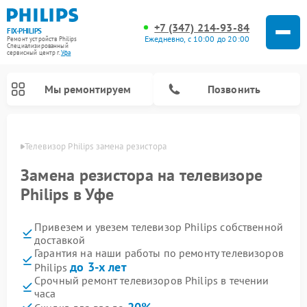
+7 (347) 214-93-84
FIX-PHILIPS
Ежедневно, с 10:00 до 20:00
Ремонт устройств Philips
Специализированный
cервисный центр г.
Уфа
Мы ремонтируем
Позвонить
в Уфе
Телевизор Philips замена резистора
Замена резистора на телевизоре
Philips в Уфе
Привезем и увезем телевизор Philips собственной
доставкой
Гарантия на наши работы по ремонту телевизоров
до 3-х лет
Philips
Ремонт вертикальных пылесосов Philips
Ремонт интерактивных панелей Philips
Ремонт планетарных миксеров Philips
Ремонт гладильных систем Philips
Ремонт увлажнителей воздуха Philips
Ремонт домашних кинотеатров Philips
Ремонт роботов-пылесосов Philips
Ремонт стиральных машин Philips
Ремонт водонагревателей Philips
Ремонт кухонных комбайнов Philips
Ремонт морозильных камер Philips
Ремонт микроволновых печей Philips
Ремонт очистителей воздуха Philips
Срочный ремонт телевизоров Philips в течении
часа