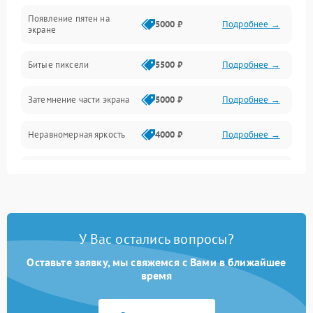
Появление пятен на
Сигнал и приём каналов
5000 ₽
Подробнее →
экране
Разъёмы и интерфейсы
Битые пиксели
5500 ₽
Подробнее →
Механические повреждения
Затемнение части экрана
5000 ₽
Подробнее →
Программное обеспечение
Неравномерная яркость
4000 ₽
Подробнее →
Корпус и механика
Выгорание матрицы
6000 ₽
Подробнее →
Пульт и управление
Сеть и подключения
У Вас остались вопросы?
Оставьте заявку, мы свяжемся с Вами в ближайшее
Аудио
время
Сетевая