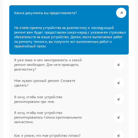
Какие документы вы предоставляете?
На этапе приема устройства на диагностику и последующий
ремонт вам будет предоставлен заказ-наряд с указанием страховых
обязательств на ваше устройство. Далее, после выполнения работ
по ремонту техники, вы получите акт выполненных работ и
гарантийный талон.
Я уже знаю в чем неисправность и какой
ремонт необходим. Для чего проводить
диагностику?
Мне нужен срочный ремонт. Сможете
сделать?
Я хочу, чтобы мое устройство
ремонтировали при мне.
Я хочу, чтобы мое устройство
ремонтировалось только оригинальными
запчастями.
Как я узнаю, что мое устройство готово?