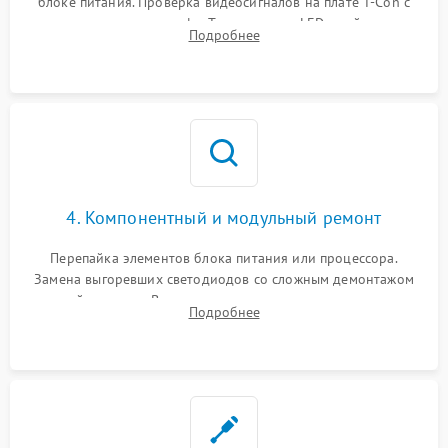
блоке питания. Проверка видеосигналов на плате T-Con с
помощью осциллографа. Тестирование LED-драйвера и
Подробнее
светодиодных планок подсветки мультиметром.
4. Компонентный и модульный ремонт
Перепайка элементов блока питания или процессора.
Замена выгоревших светодиодов со сложным демонтажом
хрупкой матрицы. Восстановление поврежденных дорожек,
Подробнее
прошивка микросхем памяти EEPROM