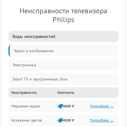
Неисправности телевизора
Philips
Виды неисправностей
Экран и изображение
Электроника
Smart TV и программные сбои
Неисправности
Стоимость
Питание и запуск
Мерцание экрана
4000 ₽
Подробнее →
Подсветка и LED-модули
Искажение цветов
4500 ₽
Подробнее →
Звук и аудиосистема