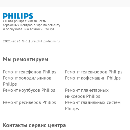
СЦ ufa.philips-fixim.ru - сеть
сервисных центров в Уфе по ремонту
и обслуживанию техники Philips
2021-2026 © СЦ ufa.philips-fixim.ru
Мы ремонтируем
Ремонт телефонов Philips
Ремонт телевизоров Philips
Ремонт холодильников
Ремонт кофемашин Philips
Philips
Ремонт ноутбуков Philips
Ремонт планетарных
миксеров Philips
Ремонт ресиверов Philips
Ремонт гладильных систем
Philips
Ремонт видеостен Philips
Ремонт интерактивных
панелей Philips
Контакты сервис центра
Ремонт стиральных машин
Ремонт увлажнителей