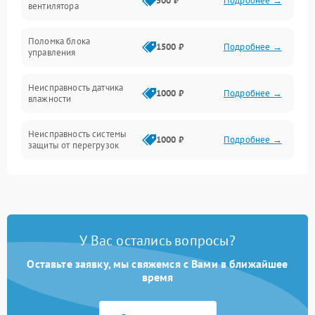
500 ₽
Подробнее →
вентилятора
Управление
Поломка блока
1500 ₽
Подробнее →
управления
Датчики
Неисправность датчика
1000 ₽
Подробнее →
влажности
Неисправность системы
1000 ₽
Подробнее →
защиты от перегрузок
Повреждение системы
автоматического
1000 ₽
Подробнее →
отключения
У Вас остались вопросы?
Поломка системы защиты
1000 ₽
Подробнее →
от короткого замыкания
Оставьте заявку, мы свяжемся с Вами в ближайшее
время
Неисправность системы
1000 ₽
Подробнее →
защиты от перегрева