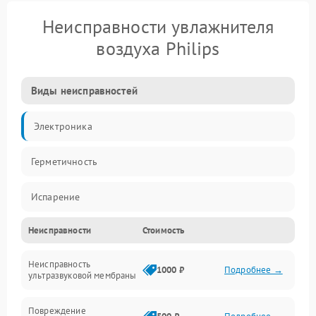
Неисправности увлажнителя
воздуха Philips
Виды неисправностей
Электроника
Герметичность
Испарение
Неисправности
Стоимость
Водяной тракт
Неисправность
Механические повреждения
1000 ₽
Подробнее →
ультразвуковой мембраны
Электропитание
Повреждение