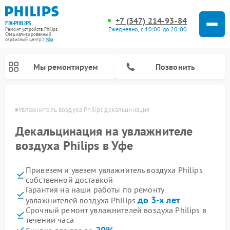
+7 (347) 214-93-84
FIX-PHILIPS
Ежедневно, с 10:00 до 20:00
Ремонт устройств Philips
Специализированный
cервисный центр г.
Уфа
Мы ремонтируем
Позвонить
в Уфе
Увлажнитель воздуха Philips декальцинация
Декальцинация на увлажнителе
воздуха Philips в Уфе
Привезем и увезем увлажнитель воздуха Philips
собственной доставкой
Гарантия на наши работы по ремонту
до 3-х лет
увлажнителей воздуха Philips
Ремонт вертикальных пылесосов Philips
Ремонт стиральных машин Philips
Ремонт домашних кинотеатров Philips
Ремонт роботов-пылесосов Philips
Ремонт интерактивных панелей Philips
Ремонт планетарных миксеров Philips
Ремонт гладильных систем Philips
Ремонт водонагревателей Philips
Ремонт кухонных комбайнов Philips
Ремонт морозильных камер Philips
Ремонт микроволновых печей Philips
Ремонт очистителей воздуха Philips
Срочный ремонт увлажнителей воздуха Philips в
течении часа