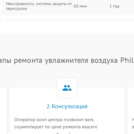
Неисправность системы защиты от
60 мин
1 год
перегрузок
Повреждение системы
60 мин
1 год
автоматического отключения
Поломка системы защиты от
60 мин
1 год
короткого замыкания
апы ремонта увлажнителя воздуха Phil
Неисправность системы защиты от
60 мин
1 год
перегрева
Повреждение системы защиты от
60 мин
1 год
перенапряжения
2. Консультация
Неисправность системы защиты от
60 мин
1 год
замыкания
Оператор колл центра позвонит вам,
сориентирует по цене ремонта вашего
Повреждение системы защиты от
увлажнителя воздуха а также ответит на все