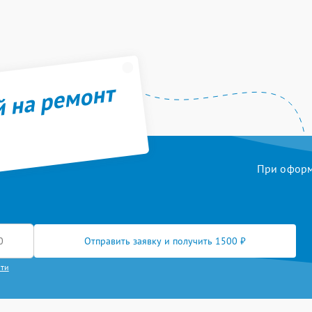
й на ремонт
При оформл
Отправить заявку и получить 1500 ₽
сти