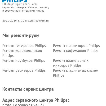
СЦ ufa.philips-fixim.ru - сеть
сервисных центров в Уфе по ремонту
и обслуживанию техники Philips
2021-2026 © СЦ ufa.philips-fixim.ru
Мы ремонтируем
Ремонт телефонов Philips
Ремонт телевизоров Philips
Ремонт холодильников
Ремонт кофемашин Philips
Philips
Ремонт ноутбуков Philips
Ремонт планетарных
миксеров Philips
Ремонт ресиверов Philips
Ремонт гладильных систем
Philips
Ремонт видеостен Philips
Ремонт интерактивных
панелей Philips
Контакты сервис центра
Ремонт стиральных машин
Ремонт увлажнителей
Philips
воздуха Philips
Адрес сервисного центра Philips:
г. Уфа, Российская ул., 23