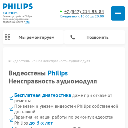
+7 (347) 214-93-84
FIX-PHILIPS
Ежедневно, с 10:00 до 20:00
Ремонт устройств Philips
Специализированный
cервисный центр г.
Уфа
Мы ремонтируем
Позвонить
в Уфе
Видеостены Philips неисправность аудиомодуля
Видеостены
Philips
Неисправность аудиомодуля
Бесплатная диагностика
даже при отказе от
ремонта
Привезем и увезем видеостен Philips собственной
доставкой
Ремонт вертикальных пылесосов Philips
Ремонт интерактивных панелей Philips
Ремонт увлажнителей воздуха Philips
Ремонт домашних кинотеатров Philips
Ремонт роботов-пылесосов Philips
Ремонт планетарных миксеров Philips
Ремонт гладильных систем Philips
Ремонт стиральных машин Philips
Ремонт водонагревателей Philips
Ремонт кухонных комбайнов Philips
Ремонт морозильных камер Philips
Ремонт микроволновых печей Philips
Ремонт очистителей воздуха Philips
Гарантия на наши работы по ремонту видеостен
до 3-х лет
Philips