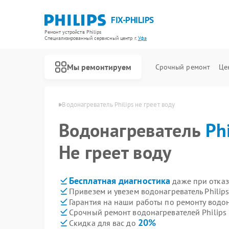
FIX-PHILIPS
Ремонт устройств Philips
Специализированный cервисный центр г.
Уфа
Мы ремонтируем
Срочный ремонт
Це
ателей Philips в Уфе
Водонагреватель Philips не греет воду
Водонагреватель
Ph
Не греет воду
Бесплатная диагностика
даже при отказ
Привезем и увезем водонагреватель Philip
Гарантия на наши работы по ремонту водон
Срочный ремонт водонагревателей Philips 
20%
Скидка для вас до
Ремонт холодильников Philips
Ремонт планетарных миксеров Philips
Ремонт гладильных систем Philips
Ремонт интерактивных панелей Philips
Ремонт стиральных машин Philips
Ремонт увлажнителей воздуха Philips
Ремонт вертикальных пылесосов Philips
Ремонт кухонных комбайнов Philips
Ремонт домашних кинотеатров Philips
Ремонт морозильных камер Philips
Ремонт микроволновых печей Philips
Ремонт очистителей воздуха Philips
Ремонт роботов-пылесосов Philips
Ремонт парогенераторов Philips