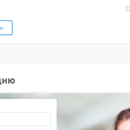
ны
цию