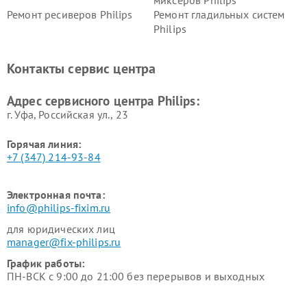
миксеров Philips
Ремонт ресиверов Philips
Ремонт гладильных систем
Philips
Ремонт видеостен Philips
Ремонт интерактивных
панелей Philips
Контакты сервис центра
Ремонт стиральных машин
Ремонт увлажнителей
Philips
воздуха Philips
Адрес сервисного центра Philips:
г. Уфа, Российская ул., 23
Горячая линия:
+7 (347) 214-93-84
Электронная почта:
info@philips-fixim.ru
для юридических лиц
manager@fix-philips.ru
График работы:
ПН-ВСК с 9:00 до 21:00 без перерывов и выходных