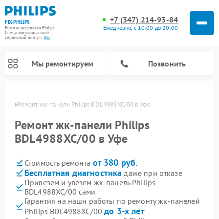
+7 (347) 214-93-84
FIX-PHILIPS
Ежедневно, с 10:00 до 20:00
Ремонт устройств Philips
Специализированный
cервисный центр г.
Уфа
Мы ремонтируем
Позвонить
в Уфе
Ремонт жк-панели Philips BDL4988XC/00 в Уфе
Ремонт жк-панели Philips
BDL4988XC/00 в Уфе
от 380 руб.
Стоимость ремонта
Бесплатная диагностика
даже при отказе
Привезем и увезем жк-панель Philips
BDL4988XC/00 сами
Ремонт стиральных машин Philips
Ремонт водонагревателей Philips
Ремонт домашних кинотеатров Philips
Ремонт роботов-пылесосов Philips
Ремонт вертикальных пылесосов Philips
Ремонт интерактивных панелей Philips
Ремонт планетарных миксеров Philips
Ремонт гладильных систем Philips
Ремонт увлажнителей воздуха Philips
Ремонт кухонных комбайнов Philips
Ремонт морозильных камер Philips
Ремонт микроволновых печей Philips
Ремонт очистителей воздуха Philips
Гарантия на наши работы по ремонту жк-панелей
до 3-х лет
Philips BDL4988XC/00