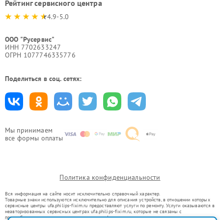
Рейтинг сервисного центра
4.9-5.0
ООО "Русервис"
ИНН 7702633247
ОГРН 1077746335776
Поделиться в соц. сетях:
Мы принимаем
все формы оплаты
Политика конфиденциальности
Вся информация на сайте носит исключительно справочный характер.
Товарные знаки используются исключительно для описания устройств, в отношении которых
сервисные центры ufa.philips-fixim.ru предоставляют услуги по ремонту. Услуги оказываются в
неавторизованных сервисных центрах ufa.philips-fixim.ru, которые не связаны с
правообладателями товарных знаков или их официальными представителями.