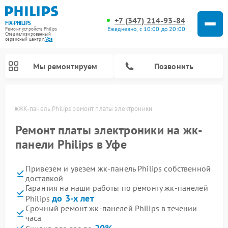
+7 (347) 214-93-84
FIX-PHILIPS
Ежедневно, с 10:00 до 20:00
Ремонт устройств Philips
Специализированный
cервисный центр г.
Уфа
Мы ремонтируем
Позвонить
в Уфе
ЖК-панель Philips ремонт платы электроники
Ремонт платы электроники на жк-
панели Philips в Уфе
Привезем и увезем жк-панель Philips собственной
доставкой
Гарантия на наши работы по ремонту жк-панелей
до 3-х лет
Philips
Ремонт стиральных машин Philips
Ремонт водонагревателей Philips
Ремонт домашних кинотеатров Philips
Ремонт роботов-пылесосов Philips
Ремонт вертикальных пылесосов Philips
Ремонт интерактивных панелей Philips
Ремонт планетарных миксеров Philips
Ремонт гладильных систем Philips
Ремонт увлажнителей воздуха Philips
Ремонт кухонных комбайнов Philips
Ремонт морозильных камер Philips
Ремонт микроволновых печей Philips
Ремонт очистителей воздуха Philips
Срочный ремонт жк-панелей Philips в течении
часа