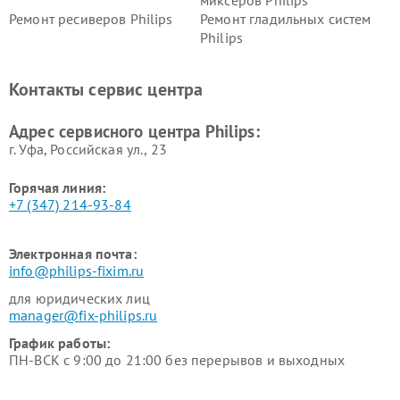
миксеров Philips
Ремонт ресиверов Philips
Ремонт гладильных систем
Philips
Ремонт видеостен Philips
Ремонт интерактивных
панелей Philips
Контакты сервис центра
Ремонт стиральных машин
Ремонт увлажнителей
Philips
воздуха Philips
Адрес сервисного центра Philips:
г. Уфа, Российская ул., 23
Горячая линия:
+7 (347) 214-93-84
Электронная почта:
info@philips-fixim.ru
для юридических лиц
manager@fix-philips.ru
График работы:
ПН-ВСК с 9:00 до 21:00 без перерывов и выходных