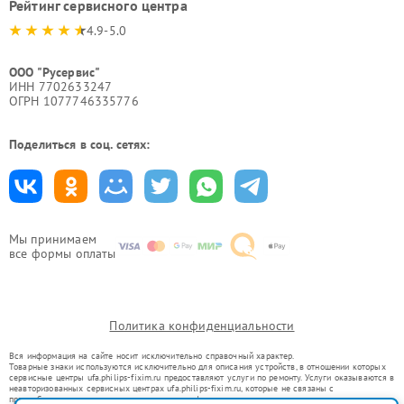
Рейтинг сервисного центра
4.9-5.0
ООО "Русервис"
ИНН 7702633247
ОГРН 1077746335776
Поделиться в соц. сетях:
Мы принимаем
все формы оплаты
Политика конфиденциальности
Вся информация на сайте носит исключительно справочный характер.
Товарные знаки используются исключительно для описания устройств, в отношении которых
сервисные центры ufa.philips-fixim.ru предоставляют услуги по ремонту. Услуги оказываются в
неавторизованных сервисных центрах ufa.philips-fixim.ru, которые не связаны с
правообладателями товарных знаков или их официальными представителями.